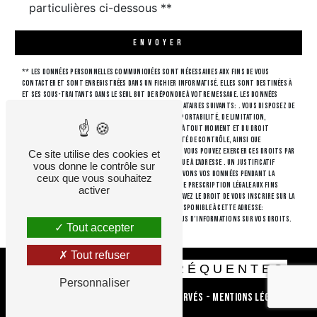
particulières ci-dessous **
ENVOYER
** Les données personnelles communiquées sont nécessaires aux fins de vous
contacter et sont enregistrées dans un fichier informatisé. Elles sont destinées à
et ses sous-traitants dans le seul but de répondre à votre message. Les données
collectées seront communiquées aux seuls destinataires suivants: . Vous disposez de
droits d’accès, de rectification, d’effacement, de portabilité, de limitation,
d’opposition, de retrait de votre consentement à tout moment et du droit
d’introduire une réclamation auprès d’une autorité de contrôle, ainsi que
d’organiser le sort de vos données post-mortem. Vous pouvez exercer ces droits par
Ce site utilise des cookies et
voie postale à l'adresse ou par courrier électronique à l'adresse . Un justificatif
vous donne le contrôle sur
d'identité pourra vous être demandé. Nous conservons vos données pendant la
ceux que vous souhaitez
période de prise de contact puis pendant la durée de prescription légale aux fins
activer
probatoires et de gestion des contentieux. Vous avez le droit de vous inscrire sur la
liste d'opposition au démarchage téléphonique, disponible à cette adresse:
Bloctel.gouv.fr
. Consultez le site cnil.fr pour plus d’informations sur vos droits.
Tout accepter
Tout refuser
RECHERCHES FRÉQUENTES
Personnaliser
©
Vistalid
- 2026 - Tous droits réservés -
Mentions légales