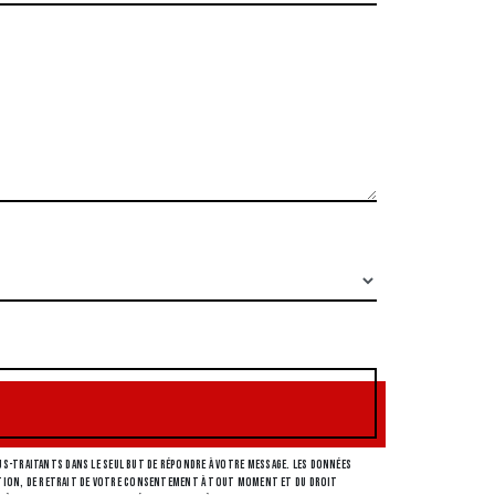
s-traitants dans le seul but de répondre à votre message. Les données
osition, de retrait de votre consentement à tout moment et du droit