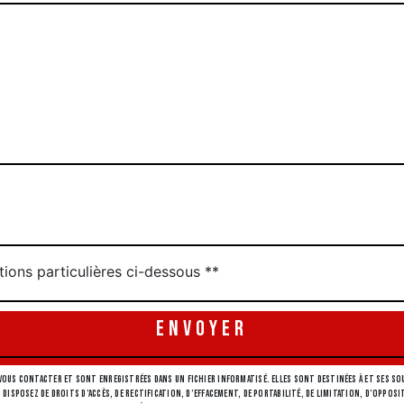
tions particulières ci-dessous **
ENVOYER
ous contacter et sont enregistrées dans un fichier informatisé. Elles sont destinées à et ses sou
 disposez de droits d’accès, de rectification, d’effacement, de portabilité, de limitation, d’opp