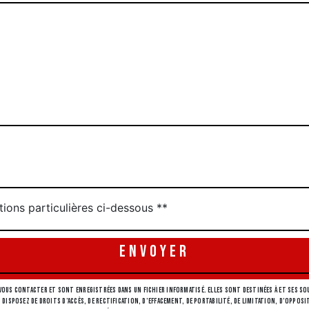
tions particulières ci-dessous **
ENVOYER
ous contacter et sont enregistrées dans un fichier informatisé. Elles sont destinées à et ses sou
 disposez de droits d’accès, de rectification, d’effacement, de portabilité, de limitation, d’opp