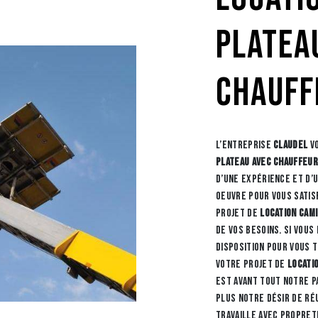
platea
chauff
L’entreprise
CLAUDEL
vo
plateau avec chauffeu
d’une expérience et d’
oeuvre pour vous satis
projet de
location cam
de vos besoins. Si vous
disposition pour vous
votre projet de
locati
est avant tout notre p
plus notre désir de ré
travaille avec propret