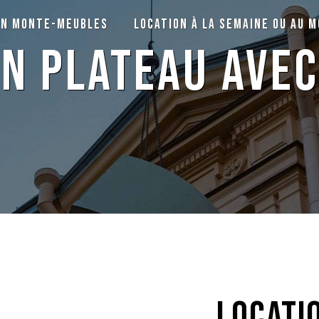
on monte-meubles
Location à la semaine ou au m
on plateau ave
locati