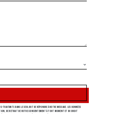
s-traitants dans le seul but de répondre à votre message. Les données
osition, de retrait de votre consentement à tout moment et du droit