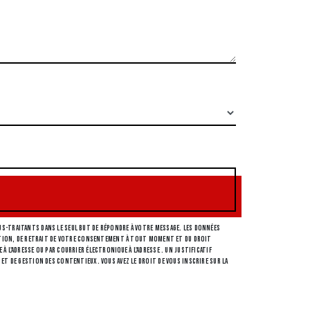
s-traitants dans le seul but de répondre à votre message. Les données
osition, de retrait de votre consentement à tout moment et du droit
l'adresse ou par courrier électronique à l'adresse . Un justificatif
et de gestion des contentieux. Vous avez le droit de vous inscrire sur la