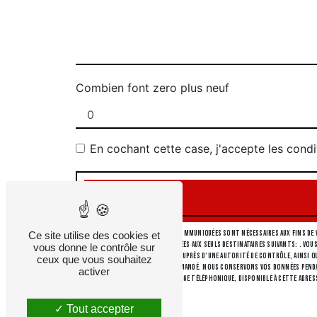
Combien font zero plus neuf
En cochant cette case, j'accepte les condi
** Les données personnelles communiquées sont nécessaires aux fins de v
Ce site utilise des cookies et
collectées seront communiquées aux seuls destinataires suivants: . Vous
vous donne le contrôle sur
d’introduire une réclamation auprès d’une autorité de contrôle, ainsi que
ceux que vous souhaitez
d'identité pourra vous être demandé. Nous conservons vos données pendant
activer
liste d'opposition au démarchage téléphonique, disponible à cette adres
Tout accepter