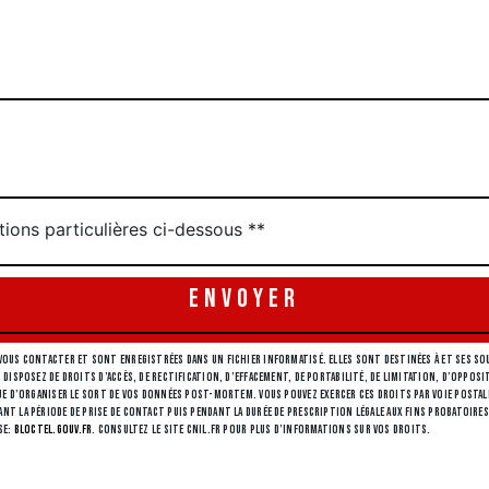
tions particulières ci-dessous **
ENVOYER
ous contacter et sont enregistrées dans un fichier informatisé. Elles sont destinées à et ses sou
 disposez de droits d’accès, de rectification, d’effacement, de portabilité, de limitation, d’opp
 d’organiser le sort de vos données post-mortem. Vous pouvez exercer ces droits par voie postale à 
 la période de prise de contact puis pendant la durée de prescription légale aux fins probatoires 
se:
Bloctel.gouv.fr
. Consultez le site cnil.fr pour plus d’informations sur vos droits.