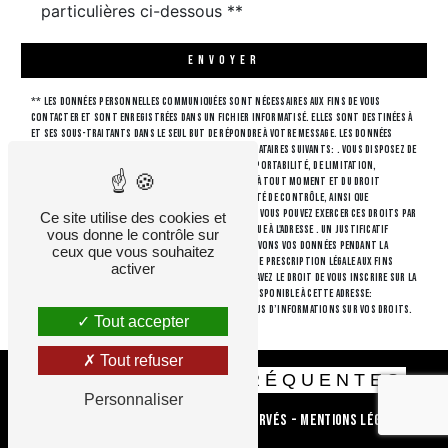
particulières ci-dessous **
ENVOYER
** Les données personnelles communiquées sont nécessaires aux fins de vous
contacter et sont enregistrées dans un fichier informatisé. Elles sont destinées à
et ses sous-traitants dans le seul but de répondre à votre message. Les données
collectées seront communiquées aux seuls destinataires suivants: . Vous disposez de
droits d’accès, de rectification, d’effacement, de portabilité, de limitation,
d’opposition, de retrait de votre consentement à tout moment et du droit
d’introduire une réclamation auprès d’une autorité de contrôle, ainsi que
d’organiser le sort de vos données post-mortem. Vous pouvez exercer ces droits par
Ce site utilise des cookies et
voie postale à l'adresse ou par courrier électronique à l'adresse . Un justificatif
vous donne le contrôle sur
d'identité pourra vous être demandé. Nous conservons vos données pendant la
ceux que vous souhaitez
période de prise de contact puis pendant la durée de prescription légale aux fins
activer
probatoires et de gestion des contentieux. Vous avez le droit de vous inscrire sur la
liste d'opposition au démarchage téléphonique, disponible à cette adresse:
Bloctel.gouv.fr
. Consultez le site cnil.fr pour plus d’informations sur vos droits.
Tout accepter
Tout refuser
RECHERCHES FRÉQUENTES
Personnaliser
©
Vistalid
- 2026 - Tous droits réservés -
Mentions légales