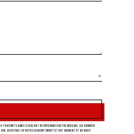
s-traitants dans le seul but de répondre à votre message. Les données
osition, de retrait de votre consentement à tout moment et du droit