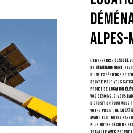
déména
Alpes-
L’entreprise
CLAUDEL
vo
de déménagement
, si v
d’une expérience et d’
oeuvre pour vous satis
projet de
location élé
vos besoins. Si vous ha
disposition pour vous
votre projet de
locati
avant tout notre passi
plus notre désir de ré
travaille avec propret