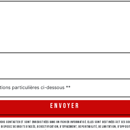
tions particulières ci-dessous **
ENVOYER
ous contacter et sont enregistrées dans un fichier informatisé. Elles sont destinées à et ses sou
 disposez de droits d’accès, de rectification, d’effacement, de portabilité, de limitation, d’opp