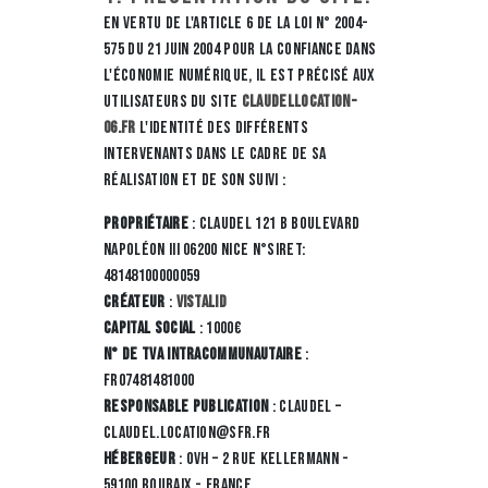
En vertu de l'article 6 de la loi n° 2004-
575 du 21 juin 2004 pour la confiance dans
l'économie numérique, il est précisé aux
utilisateurs du site
claudellocation-
06.fr
l'identité des différents
intervenants dans le cadre de sa
réalisation et de son suivi :
Propriétaire
: CLAUDEL 121 B Boulevard
Napoléon III 06200 NICE N°Siret:
48148100000059
Créateur
:
Vistalid
Capital social
: 1000€
N° de TVA intracommunautaire
:
FR07481481000
Responsable publication
: CLAUDEL –
claudel.location@sfr.fr
Hébergeur
: OVH – 2 rue Kellermann -
59100 Roubaix - France