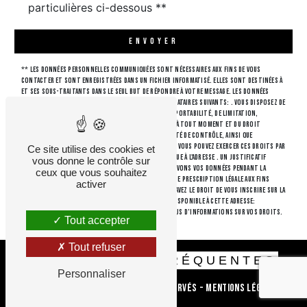
particulières ci-dessous **
ENVOYER
** Les données personnelles communiquées sont nécessaires aux fins de vous
contacter et sont enregistrées dans un fichier informatisé. Elles sont destinées à
et ses sous-traitants dans le seul but de répondre à votre message. Les données
collectées seront communiquées aux seuls destinataires suivants: . Vous disposez de
droits d’accès, de rectification, d’effacement, de portabilité, de limitation,
d’opposition, de retrait de votre consentement à tout moment et du droit
d’introduire une réclamation auprès d’une autorité de contrôle, ainsi que
d’organiser le sort de vos données post-mortem. Vous pouvez exercer ces droits par
Ce site utilise des cookies et
voie postale à l'adresse ou par courrier électronique à l'adresse . Un justificatif
vous donne le contrôle sur
d'identité pourra vous être demandé. Nous conservons vos données pendant la
ceux que vous souhaitez
période de prise de contact puis pendant la durée de prescription légale aux fins
activer
probatoires et de gestion des contentieux. Vous avez le droit de vous inscrire sur la
liste d'opposition au démarchage téléphonique, disponible à cette adresse:
Bloctel.gouv.fr
. Consultez le site cnil.fr pour plus d’informations sur vos droits.
Tout accepter
Tout refuser
RECHERCHES FRÉQUENTES
Personnaliser
©
Vistalid
- 2026 - Tous droits réservés -
Mentions légales