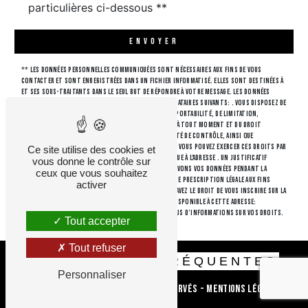
particulières ci-dessous **
ENVOYER
** Les données personnelles communiquées sont nécessaires aux fins de vous
contacter et sont enregistrées dans un fichier informatisé. Elles sont destinées à
et ses sous-traitants dans le seul but de répondre à votre message. Les données
collectées seront communiquées aux seuls destinataires suivants: . Vous disposez de
droits d’accès, de rectification, d’effacement, de portabilité, de limitation,
d’opposition, de retrait de votre consentement à tout moment et du droit
d’introduire une réclamation auprès d’une autorité de contrôle, ainsi que
d’organiser le sort de vos données post-mortem. Vous pouvez exercer ces droits par
Ce site utilise des cookies et
voie postale à l'adresse ou par courrier électronique à l'adresse . Un justificatif
vous donne le contrôle sur
d'identité pourra vous être demandé. Nous conservons vos données pendant la
ceux que vous souhaitez
période de prise de contact puis pendant la durée de prescription légale aux fins
activer
probatoires et de gestion des contentieux. Vous avez le droit de vous inscrire sur la
liste d'opposition au démarchage téléphonique, disponible à cette adresse:
Bloctel.gouv.fr
. Consultez le site cnil.fr pour plus d’informations sur vos droits.
Tout accepter
Tout refuser
RECHERCHES FRÉQUENTES
Personnaliser
©
Vistalid
- 2026 - Tous droits réservés -
Mentions légales